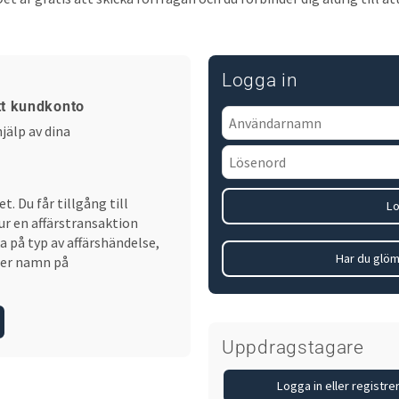
Logga in
itt kundkonto
jälp av dina
. Du får tillgång till
Lo
ur en affärstransaktion
a på typ av affärshändelse,
Har du glöm
ller namn på
Uppdragstagare
Logga in eller registr