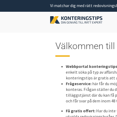
Vi matchar dig med rätt redovisnings
Välkommen till 
Webbportal konteringstip
enkelt söka på typ av affärs
konteringstips är gratis att
Frågeservice:
här får du möj
konteras. Frågan ställer du d
tilläggstjänst där du kan få 
och får svar på dem inom 48 
Få gratis offert:
Har du inte 
utvalda redovisningsbyråer. D