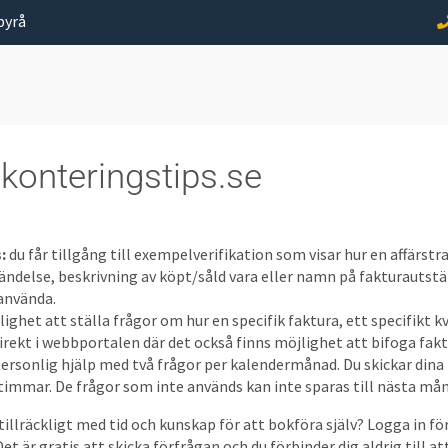
byrå
konteringstips.se
s:
du får tillgång till exempelverifikation som visar hur en affärst
händelse, beskrivning av köpt/såld vara eller namn på fakturauts
 använda.
lighet att ställa frågor om hur en specifik faktura, ett specifikt k
irekt i webbportalen där det också finns möjlighet att bifoga fakt
personlig hjälp med två frågor per kalendermånad. Du skickar dina f
timmar. De frågor som inte används kan inte sparas till nästa må
tillräckligt med tid och kunskap för att bokföra själv? Logga in för 
et är gratis att skicka förfrågan och du förbinder dig aldrig till 