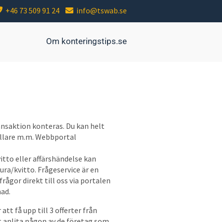
+46 73 509 91 24
info@tswab.se
Om konteringstips.se
ransaktion konteras. Du kan helt
tällare m.m. Webbportal
vitto eller affärshändelse kan
ura/kvitto. Frågeservice är en
rågor direkt till oss via portalen
nad.
att få upp till 3 offerter från
att anlita någon av de företag som