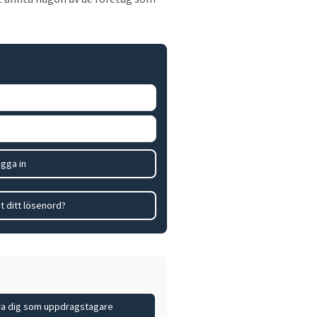
gga in
t ditt lösenord?
era dig som uppdragstagare