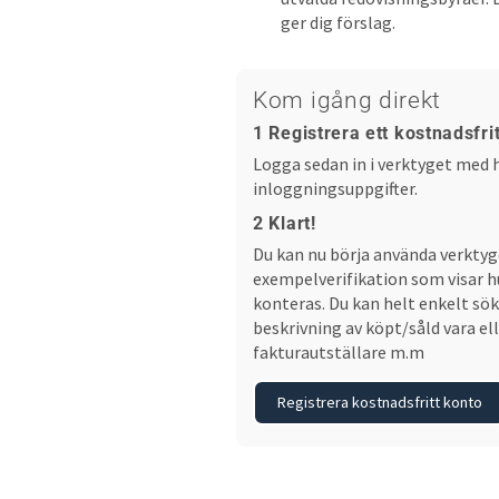
ger dig förslag.
Kom igång direkt
1 Registrera ett kostnadsfr
Logga sedan in i verktyget med h
inloggningsuppgifter.
2 Klart!
Du kan nu börja använda verktyget
exempelverifikation som visar h
konteras. Du kan helt enkelt sök
beskrivning av köpt/såld vara e
fakturautställare m.m
Registrera kostnadsfritt konto